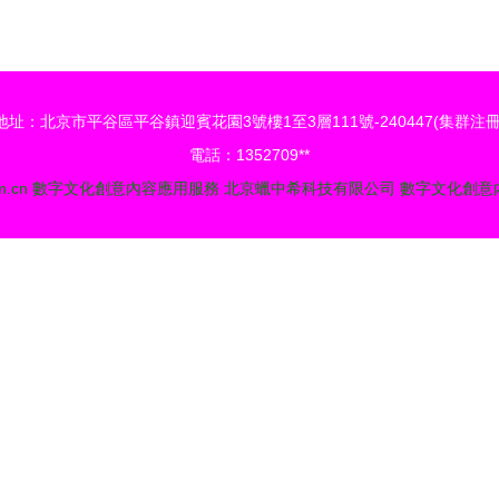
助力文旅融合新篇章
地址：北京市平谷區平谷鎮迎賓花園3號樓1至3層111號-240447(集群注冊
電話：1352709**
m.cn
數字文化創意內容應用服務
北京蠟中希科技有限公司
數字文化創意