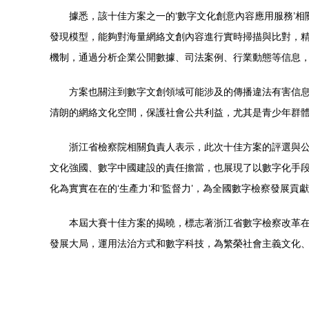
據悉，該十佳方案之一的‘數字文化創意內容應用服務’
發現模型，能夠對海量網絡文創內容進行實時掃描與比對，
機制，通過分析企業公開數據、司法案例、行業動態等信息，
方案也關注到數字文創領域可能涉及的傳播違法有害信
清朗的網絡文化空間，保護社會公共利益，尤其是青少年群
浙江省檢察院相關負責人表示，此次十佳方案的評選與公
文化強國、數字中國建設的責任擔當，也展現了以數字化手段
化為實實在在的‘生產力’和‘監督力’，為全國數字檢察發展貢獻更
本屆大賽十佳方案的揭曉，標志著浙江省數字檢察改革
發展大局，運用法治方式和數字科技，為繁榮社會主義文化