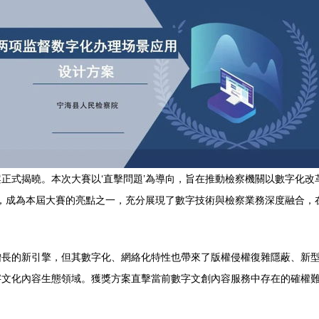
正式揭曉。本次大賽以‘直擊問題’為導向，旨在推動檢察機關以數字化
出，成為本屆大賽的亮點之一，充分展現了數字技術與檢察業務深度融合
增長的新引擎，但其數字化、網絡化特性也帶來了版權侵權復雜隱蔽、新
字文化內容生態領域。獲獎方案直擊當前數字文創內容服務中存在的確權