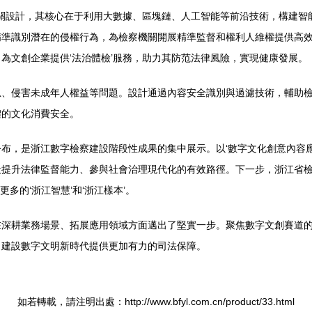
相關設計，其核心在于利用大數據、區塊鏈、人工智能等前沿技術，構建
精準識別潛在的侵權行為，為檢察機關開展精準監督和權利人維權提供高
為文創企業提供‘法治體檢’服務，助力其防范法律風險，實現健康發展。
息、侵害未成年人權益等問題。設計通過內容安全識別與過濾技術，輔助
體的文化消費安全。
布，是浙江數字檢察建設階段性成果的集中展示。以‘數字文化創意內容
提升法律監督能力、參與社會治理現代化的有效路徑。下一步，浙江省檢
多的‘浙江智慧’和‘浙江樣本’。
在深耕業務場景、拓展應用領域方面邁出了堅實一步。聚焦數字文創賽道
、建設數字文明新時代提供更加有力的司法保障。
如若轉載，請注明出處：http://www.bfyl.com.cn/product/33.html