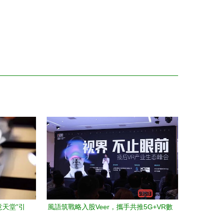
意天堂”引
風語筑戰略入股Veer，攜手共推5G+VR數