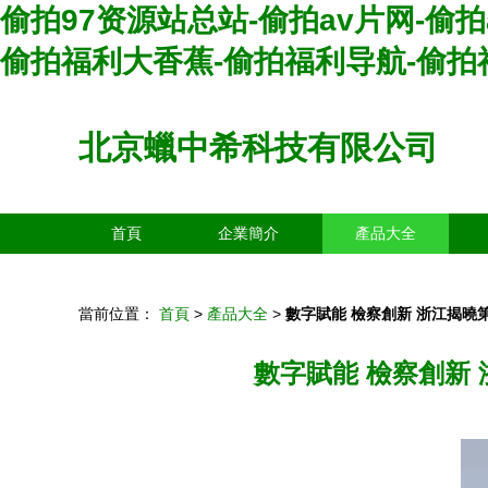
偷拍97资源站总站-偷拍av片网-偷拍
偷拍福利大香蕉-偷拍福利导航-偷拍
北京蠟中希科技有限公司
首頁
企業簡介
產品大全
當前位置：
首頁
>
產品大全
>
數字賦能 檢察創新 浙江揭
數字賦能 檢察創新